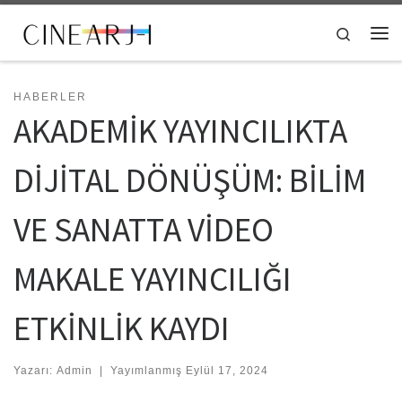
Skip to content
Search
Me
HABERLER
AKADEMİK YAYINCILIKTA
DİJİTAL DÖNÜŞÜM: BİLİM
VE SANATTA VİDEO
MAKALE YAYINCILIĞI
ETKİNLİK KAYDI
Yazarı:
Admin
|
Yayımlanmış
Eylül 17, 2024