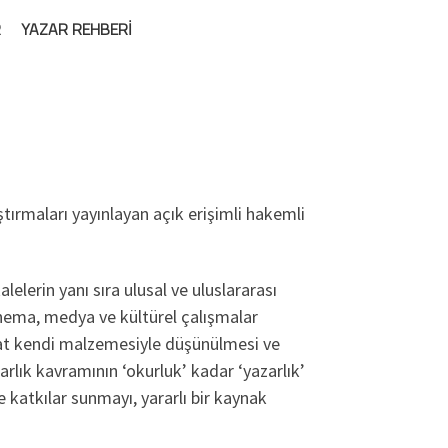
R
YAZAR REHBERI
tırmaları yayınlayan açık erişimli hakemli
lerin yanı sıra ulusal ve uluslararası
sinema, medya ve kültürel çalışmalar
izzat kendi malzemesiyle düşünülmesi ve
rlık kavramının ‘okurluk’ kadar ‘yazarlık’
 katkılar sunmayı, yararlı bir kaynak