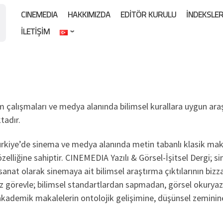
CINEMEDIA
HAKKIMIZDA
EDITÖR KURULU
İNDEKSLE
İLETIŞIM
m çalışmaları ve medya alanında bilimsel kurallara uygun araş
tadır.
rkiye’de sinema ve medya alanında metin tabanlı klasik makale
zelliğine sahiptir. CINEMEDIA Yazılı & Görsel-İşitsel Dergi; 
r sanat olarak sinemaya ait bilimsel araştırma çıktılarının b
öz görevle; bilimsel standartlardan sapmadan, görsel okuryaza
 akademik makalelerin ontolojik gelişimine, düşünsel zeminine